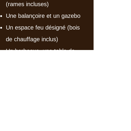
(rames incluses)
Une balançoire et un gazebo
Un espace feu désigné (bois
de chauffage inclus)
Un barbecue, une table de
pique-nique, un lit extérieur
ainsi qu’une table et des
chaises de patio sur la terrasse
pour profiter des vues à couper
le souffle
Un spa et un abri métallique